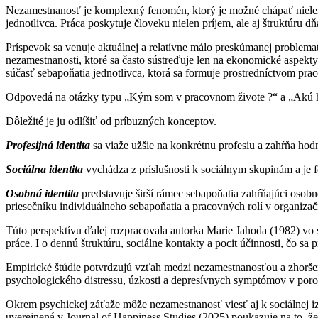
Nezamestnanosť je komplexný fenomén, ktorý je možné chápať nielen 
jednotlivca. Práca poskytuje človeku nielen príjem, ale aj štruktúru dň
Príspevok sa venuje aktuálnej a relatívne málo preskúmanej problema
nezamestnanosti, ktoré sa často sústreďuje len na ekonomické aspekty
súčasť sebapoňatia jednotlivca, ktorá sa formuje prostredníctvom pra
Odpovedá na otázky typu „Kým som v pracovnom živote ?“ a „Akú h
Dôležité je ju odlíšiť od príbuzných konceptov.
Profesijná identita
sa viaže užšie na konkrétnu profesiu a zahŕňa hodno
Sociálna identita
vychádza z príslušnosti k sociálnym skupinám a je f
Osobná identita
predstavuje širší rámec sebapoňatia zahŕňajúci osobn
priesečníku individuálneho sebapoňatia a pracovných rolí v organiz
Túto perspektívu ďalej rozpracovala autorka Marie Jahoda (1982) vo s
práce. I o dennú štruktúru, sociálne kontakty a pocit účinnosti, čo s
Empirické štúdie potvrdzujú vzťah medzi nezamestnanosťou a zhorše
psychologického distressu, úzkosti a depresívnych symptómov v por
Okrem psychickej záťaže môže nezamestnanosť viesť aj k sociálnej izo
uverejnená v Journal of Happiness Studies (2025) poukazuje na to, ž