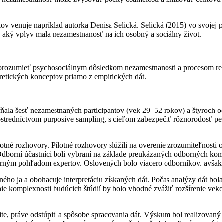
v venuje napríklad autorka Denisa Selická. Selická (2015) vo svojej p
a aký vplyv mala nezamestnanosť na ich osobný a sociálny život.
 porozumieť psychosociálnym dôsledkom nezamestnanosti a procesom rek
retických konceptov priamo z empirických dát.
ŕňala šesť nezamestnaných participantov (vek 29–52 rokov) a štyroch 
prostredníctvom purposive sampling, s cieľom zabezpečiť rôznorodosť p
tné rozhovory. Pilotné rozhovory slúžili na overenie zrozumiteľnosti ot
dborní účastníci boli vybraní na základe preukázaných odborných kom
ným pohľadom expertov. Oslovených bolo viacero odborníkov, avšak záu
ého ja a obohacuje interpretáciu získaných dát. Počas analýzy dát bola
ie komplexnosti budúcich štúdií by bolo vhodné zvážiť rozšírenie veko
mite, práve odstúpiť a spôsobe spracovania dát. Výskum bol realizova