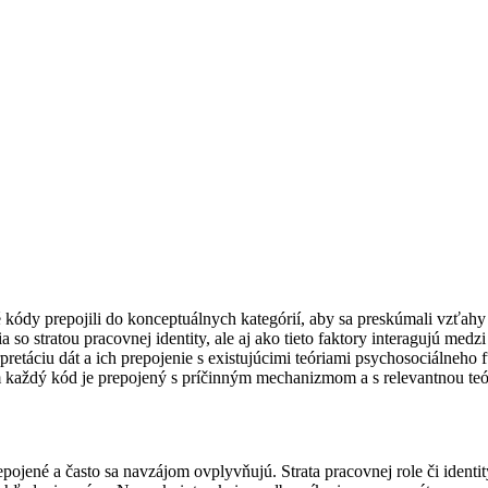
é kódy prepojili do konceptuálnych kategórií, aby sa preskúmali vzťa
 so stratou pracovnej identity, ale aj ako tieto faktory interagujú medz
etáciu dát a ich prepojenie s existujúcimi teóriami psychosociálneho f
m každý kód je prepojený s príčinným mechanizmom a s relevantnou teó
epojené a často sa navzájom ovplyvňujú. Strata pracovnej role či ident