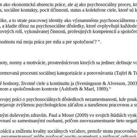
ako ekonomickú absenciu práce, ale aj ako psychosociálny proces, kto
a, sociálne kontakty, pocit účinnosti, status a kolektívne ciele, ktoré s
tike, a to strate pracovnej identity ako významnému psychosociálnemu 
, a kladie dôraz na psychosociálne dôsledky, ktoré ovplyvňujú každoden
covných rolí, vykonávanej činnosti, profesijných kompetencií a spoloč
odnotu má moja práca pre mňa a pre spoločnosť? “.
ty, normy a motivácie, prostredníctvom ktorých sa jedinec definuje vo s
ormovaná procesmi sociálnej kategorizácie a porovnávania (Tajfel & Tu
é hodnoty, životné ciele a kontinuitu ja (Sveningsson & Alvesson, 2003)
ačnom a spoločenskom kontexte (Ashforth & Mael, 1989).“
vojej práci o psychosociálnych dôsledkoch nezamestnanosti, kde poukaz
a prejavuje zvýšenou psychologickou záťažou a narušenou pracovnou a so
ným duševným zdravím. Paul a Moser (2009) vo svojich štúdiách vyskú
ovnaní so zamestnanými osobami, pričom znovuzamestnanie tieto negat
lácii a zníženiu kvality sociálnych vzťahov, pretože strata pracovného
e nezamestnanosť môže zvyšovať pocity osamelosti a znižovať celkovú 