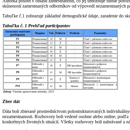
Autorka pôsobí v oblasti zamestnanosti, čo jej umožňuje hlbšie poro
skúseností zamestnaných odborníkov od výpovedí nezamestnaných part
Tabuľke č.1 zobrazuje základné demografické údaje, zaradenie do sk
Tabuľka č. 1 Prehľad participantov
Zber dát
Dáta boli zbierané prostredníctvom polostrukturovaných individuálny
nezamestnanosti. Rozhovory boli vedené osobne alebo online, podľa pr
konkrétnych životných situácií. Všetky rozhovory boli nahrávané a ná