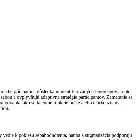
hy medzi príčinami a dôsledkami identifikovaných fenoménov. Tento
i sebou a ovplyvňujú adaptívne stratégie participantov. Zameranie sa
ungovania, ako sú latentné funkcie práce alebo teória uznania.
riou.
ity vedie k poklesu sebahodnotenia, hanba a stigmatizácia podporujú