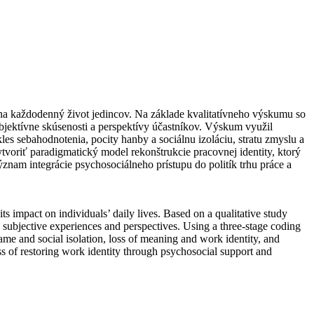
 na každodenný život jedincov. Na základe kvalitatívneho výskumu so
jektívne skúsenosti a perspektívy účastníkov. Výskum využil
les sebahodnotenia, pocity hanby a sociálnu izoláciu, stratu zmyslu a
vytvoriť paradigmatický model rekonštrukcie pracovnej identity, ktorý
nam integrácie psychosociálneho prístupu do politík trhu práce a
s impact on individuals’ daily lives. Based on a qualitative study
subjective experiences and perspectives. Using a three-stage coding
shame and social isolation, loss of meaning and work identity, and
ss of restoring work identity through psychosocial support and