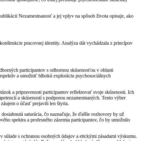
ublikácii Nezamestnanosť a jej vplyv na spôsob života opisuje, ako
onštrukcie pracovnej identity. Analýza dát vychádzala z princípov
odborných participantov s odbornou skúsenosťou v oblasti
erspektív a umožniť hlbokú exploráciu psychosociálnych
ázok a pripravenosti participantov reflektovať svoje skúsenosti. Ich
petencií a skúseností s podporou nezamestnaných. Tento výber
jem o účasť prejavili len štyria.
 dosiahnutá saturácia, čo naznačuje, že ďalšie rozhovory by už
vého spektra a profesného zázemia participantov, čo by umožnilo
ný v súlade s ochranou osobných údajov a etickými zásadami výskumu.