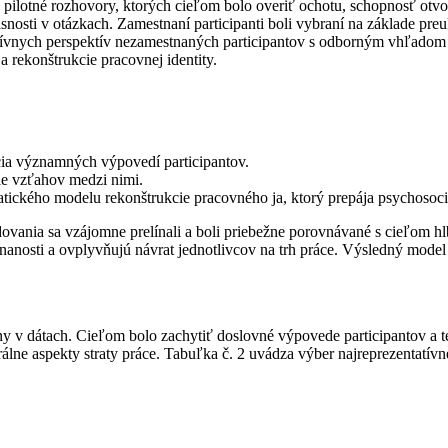
ilotné rozhovory, ktorých cieľom bolo overiť ochotu, schopnosť otvore
asnosti v otázkach. Zamestnaní participanti boli vybraní na základe p
ívnych perspektív nezamestnaných participantov s odborným vhľadom z
a rekonštrukcie pracovnej identity.
cia významných výpovedí participantov.
nie vzťahov medzi nimi.
atického modelu rekonštrukcie pracovného ja, ktorý prepája psychosoci
dovania sa vzájomne prelínali a boli priebežne porovnávané s cieľom
stnanosti a ovplyvňujú návrat jednotlivcov na trh práce. Výsledný mod
y v dátach. Cieľom bolo zachytiť doslovné výpovede participantov a t
rálne aspekty straty práce. Tabuľka č. 2 uvádza výber najreprezentatívn