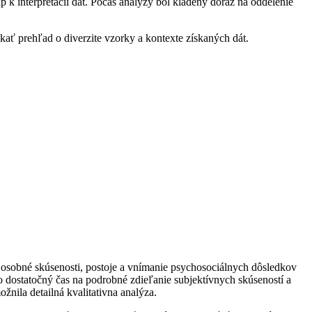
k interpretácii dát. Počas analýzy bol kladený dôraz na oddelenie
ť prehľad o diverzite vzorky a kontexte získaných dát.
e osobné skúsenosti, postoje a vnímanie psychosociálnych dôsledkov
lo dostatočný čas na podrobné zdieľanie subjektívnych skúseností a
nila detailná kvalitativna analýza.