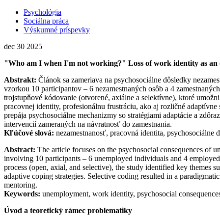
Psychológia
Sociálna práca
Výskumné príspevky
dec
30
2025
"Who am I when I'm not working?" Loss of work identity as an
Abstrakt:
Článok sa zameriava na psychosociálne dôsledky nezamestn
vzorkou 10 participantov – 6 nezamestnaných osôb a 4 zamestnaných 
trojstupňové kódovanie (otvorené, axiálne a selektívne), ktoré umožni
pracovnej identity, profesionálnu frustráciu, ako aj rozličné adaptívn
prepája psychosociálne mechanizmy so stratégiami adaptácie a zdôra
intervencií zameraných na návratnosť do zamestnania.
Kľúčové slová:
nezamestnanosť, pracovná identita, psychosociálne d
Abstract:
The article focuses on the psychosocial consequences of une
involving 10 participants – 6 unemployed individuals and 4 employed 
process (open, axial, and selective), the study identified key themes s
adaptive coping strategies. Selective coding resulted in a paradigmati
mentoring.
Keywords:
unemployment, work identity, psychosocial consequences, 
Úvod a teoretický rámec problematiky