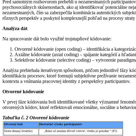
Pred samotným rozhovorom prebehli u nezamestnaných participantov p
psychosociálnych skúsenostiach, ako aj identifikovať potenciálne nej
nezamestnaných, čím sa zabezpečila kombinácia autentických subjekt
rôznych perspektív a poskytol komplexnejší pohľad na procesy straty 
Analýza dát
Na spracovanie dát bolo využité trojstupňové kódovanie:
Otvorené kódovanie (open coding) – identifikácia a kategorizá
Axiálne kódovanie (axial coding) – spájanie kategórií a hľada
Selektívne kódovanie (selective coding) – vytvorenie paradigm
Analýza prebiehala iteratívnym spôsobom, pričom jednotlivé fázy kó
identifikáciu procesov, ktoré formujú subjektívne prežívanie nezame
kontextu a vnímania pracovnej identity z perspektívy participantov.
Otvorené kódovanie
V prvej fáze kódovania boli identifikované všetky významné fenomén
otvorených kódov, ktoré reflektovali emocionálne, sociálne a behavio
Tabuľka č. 2 Otvorené kódovanie