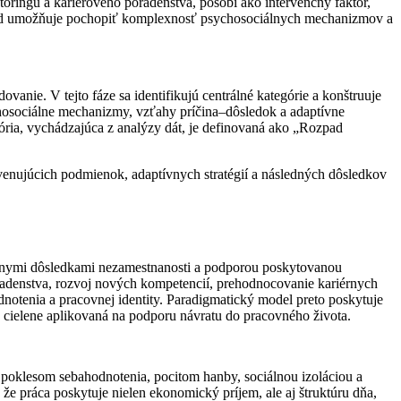
toringu a kariérového poradenstva, pôsobí ako intervenčný faktor,
ehľad umožňuje pochopiť komplexnosť psychosociálnych mechanizmov a
vanie. V tejto fáze sa identifikujú centrálné kategórie a konštruuje
chosociálne mechanizmy, vzťahy príčina–dôsledok a adaptívne
gória, vychádzajúca z analýzy dát, je definovaná ako „Rozpad
rvenujúcich podmienok, adaptívnych stratégií a následných dôsledkov
iálnymi dôsledkami nezamestnanosti a podporou poskytovanou
radenstva, rozvoj nových kompetencií, prehodnocovanie kariérnych
notenia a pracovnej identity. Paradigmatický model preto poskytuje
a cielene aplikovaná na podporu návratu do pracovného života.
, poklesom sebahodnotenia, pocitom hanby, sociálnou izoláciou a
 že práca poskytuje nielen ekonomický príjem, ale aj štruktúru dňa,