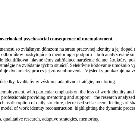
 overlooked psychosocial consequence of unemployment
anosti so zvláštnym dôrazom na stratu pracovnej identity a jej dopad
odborníkov poskytujúcich mentoring a podporu – boli analyzované sub
lo identifikovať hlavné témy zahŕňajúce narušenie dennej štruktúry, pok
e stratégie na zvládanie týchto situácií. Selektívne kódovanie umožnilo 
zňuje dynamický proces jej znovuobnovenia. Výsledky poukazujú na výz
ôsledky, kvalitatívny výskum, adaptívne stratégie, mentoring
mployment, with particular emphasis on the loss of work identity and it
professionals providing mentoring and support – the research analyzed 
uch as disruption of daily structure, decreased self-esteem, feelings of 
c model of work identity reconstruction, highlighting the dynamic proce
qualitative research, adaptive strategies, mentoring