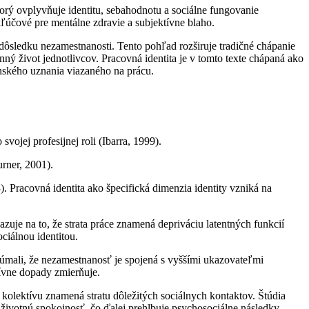
rý ovplyvňuje identitu, sebahodnotu a sociálne fungovanie
ú kľúčové pre mentálne zdravie a subjektívne blaho.
dôsledku nezamestnanosti. Tento pohľad rozširuje tradičné chápanie
ný život jednotlivcov. Pracovná identita je v tomto texte chápaná ako
enského uznania viazaného na prácu.
vojej profesijnej roli (Ibarra, 1999).
rner, 2001).
. Pracovná identita ako špecifická dimenzia identity vzniká na
uje na to, že strata práce znamená depriváciu latentných funkcií
ciálnou identitou.
mali, že nezamestnanosť je spojená s vyššími ukazovateľmi
ívne dopady zmierňuje.
 kolektívu znamená stratu dôležitých sociálnych kontaktov. Štúdia
životnú spokojnosť, čo ďalej prehlbuje psychosociálne následky