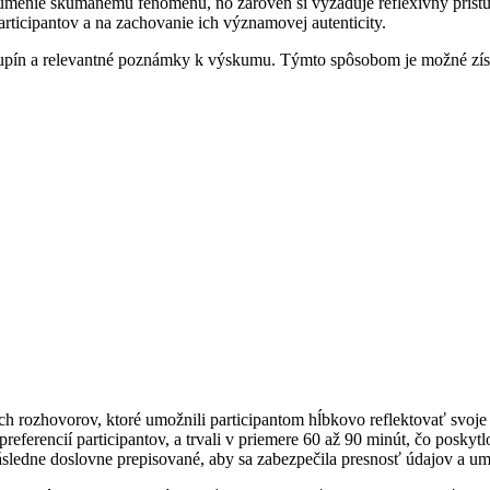
zumenie skúmanému fenoménu, no zároveň si vyžaduje reflexívny prístup 
icipantov a na zachovanie ich významovej autenticity.
upín a relevantné poznámky k výskumu. Týmto spôsobom je možné získa
ch rozhovorov, ktoré umožnili participantom hĺbkovo reflektovať svoj
eferencií participantov, a trvali v priemere 60 až 90 minút, čo poskyt
sledne doslovne prepisované, aby sa zabezpečila presnosť údajov a umož