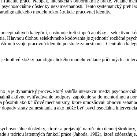
k hľadaniu práce. Naopak, interakcia s odborníkmi z praxe, vrátane men
vne psychosociálne dôsledky nezamestnanosti. Tento systematický pr
paradigmatického modelu rekonštrukcie pracovnej identity.
ceptuálnych kategórií, nastupuje tretí stupeň analýzy – selektívne kódo
enia. Hlavnou úlohou selektívneho kódovania je zjednotiť rozličné psy
onštruujú svoju pracovnú identitu po strate zamestnania. Centrálna kate
 jednotlivé zložky paradigmatického modelu vrátane príčinných a inte
ého ja je dynamický proces, ktorý zahŕňa interakciu medzi psychosoc
 najmä aktívne vyhľadávanie podpory, zapojenie sa do mentoringu a po
ora pôsobili ako kľúčové mechanizmy, ktoré umožňovali obnovu sebahod
e dopady straty zamestnania a ako môže byť psychosociálna intervenci
psychosociálne dôsledky, ktoré sa prejavujú narušením dennej štruktúry
ade s teóriou latentných funkcií práce (Jahoda, 1982), ktorá zdôrazňuje,