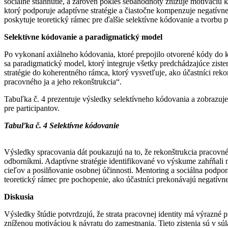
sociálne stiahnutie, a zároveň pokles sebahodnoty znižuje motiváciu 
ktorý podporuje adaptívne stratégie a čiastočne kompenzuje negatí
poskytuje teoretický rámec pre ďalšie selektívne kódovanie a tvorbu 
Selektívne kódovanie a paradigmatický model
Po vykonaní axiálneho kódovania, ktoré prepojilo otvorené kódy do kon
sa paradigmatický model, ktorý integruje všetky predchádzajúce zist
stratégie do koherentného rámca, ktorý vysvetľuje, ako účastníci rek
pracovného ja a jeho rekonštrukcia“.
Tabuľka č. 4 prezentuje výsledky selektívneho kódovania a zobrazuje
pre participantov.
Tabuľka č. 4 Selektívne kódovanie
Výsledky spracovania dát poukazujú na to, že rekonštrukcia pracovn
odborníkmi. Adaptívne stratégie identifikované vo výskume zahŕňali
cieľov a posilňovanie osobnej účinnosti. Mentoring a sociálna podp
teoretický rámec pre pochopenie, ako účastníci prekonávajú negatívn
Diskusia
Výsledky štúdie potvrdzujú, že strata pracovnej identity má výrazné 
zníženou motiváciou k návratu do zamestnania. Tieto zistenia sú v súl