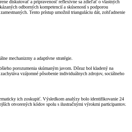
ne diskutovať a pripravenosť reflexívne sa zdieľať o vlastných
reukázaných odborných kompetencií a skúseností s podporou
amestnaných. Tento prístup umožnil trianguláciu dát, zohľadnenie
álne mechanizmy a adaptívne stratégie.
 hlbšieho porozumenia skúmaným javom. Dôraz bol kladený na
el zachytáva vzájomné pôsobenie individuálnych zdrojov, sociálneho
ematicky ich zoskupiť. Výsledkom analýzy bolo identifikovanie 24
ejších otvorených kódov spolu s ilustračnými výrokmi participantov.