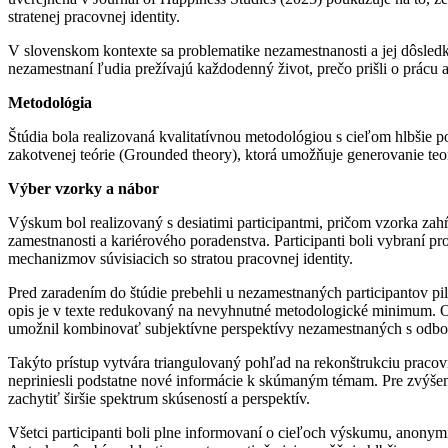
stratenej pracovnej identity.
V slovenskom kontexte sa problematike nezamestnanosti a jej dôsledko
nezamestnaní ľudia prežívajú každodenný život, prečo prišli o prácu 
Metodológia
Štúdia bola realizovaná kvalitatívnou metodológiou s cieľom hlbšie
zakotvenej teórie (Grounded theory), ktorá umožňuje generovanie teo
Výber vzorky a nábor
Výskum bol realizovaný s desiatimi participantmi, pričom vzorka zah
zamestnanosti a kariérového poradenstva. Participanti boli vybraní 
mechanizmov súvisiacich so stratou pracovnej identity.
Pred zaradením do štúdie prebehli u nezamestnaných participantov pilo
opis je v texte redukovaný na nevyhnutné metodologické minimum. O
umožnil kombinovať subjektívne perspektívy nezamestnaných s odbor
Takýto prístup vytvára triangulovaný pohľad na rekonštrukciu pracovn
nepriniesli podstatne nové informácie k skúmaným témam. Pre zvýšen
zachytiť širšie spektrum skúseností a perspektív.
Všetci participanti boli plne informovaní o cieľoch výskumu, anony