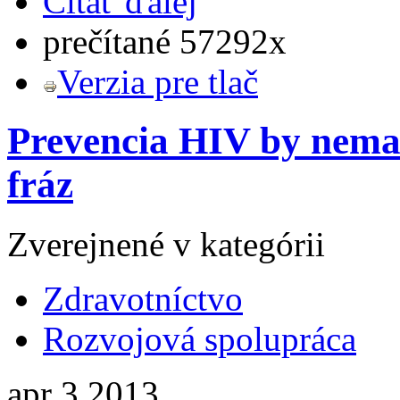
Čítať ďalej
prečítané 57292x
Verzia pre tlač
Prevencia HIV by nemal
fráz
Zverejnené v kategórii
Zdravotníctvo
Rozvojová spolupráca
apr
3
2013