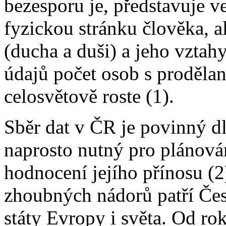
bezesporu je, představuje ve
fyzickou stránku člověka, a
(ducha a duši) a jeho vztah
údajů počet osob s prodě
celosvětově roste (1).
Sběr dat v ČR je povinný d
naprosto nutný pro plánová
hodnocení jejího přínosu (2
zhoubných nádorů patří Čes
státy Evropy i světa. Od ro