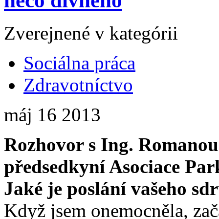
něco divného
Zverejnené v kategórii
Sociálna práca
Zdravotníctvo
máj
16
2013
Rozhovor s Ing. Romanou
předsedkyní Asociace Park
Jaké je poslání vašeho sd
Když jsem onemocněla, zača