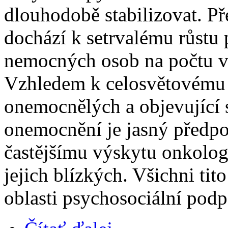
dlouhodobě stabilizovat. Př
dochází k setrvalému růstu
nemocných osob na počtu v
Vzhledem k celosvětovému t
onemocnělých a objevující 
onemocnění je jasný předpok
častějšímu výskytu onkolo
jejich blízkých. Všichni tit
oblasti psychosociální podp