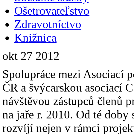
Ošetrovateľstvo
Zdravotníctvo
Knižnica
okt
27
2012
Spolupráce mezi Asociací p
ČR a švýcarskou asociací
návštěvou zástupců členů 
na jaře r. 2010. Od té doby
rozvíjí nejen v rámci proj