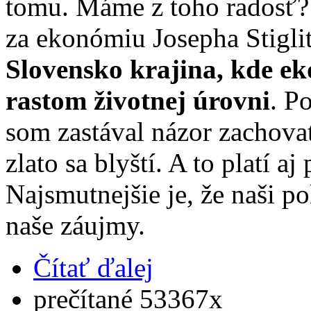
tomu. Máme z toho radosť?
za ekonómiu Josepha Stiglit
Slovensko krajina, kde ek
rastom životnej úrovni
. P
som zastával názor zachovať
zlato sa blyští. A to platí a
Najsmutnejšie je, že naši pol
naše záujmy.
Čítať ďalej
prečítané 53367x