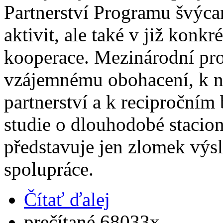
Partnerství Programu švýca
aktivit, ale také v již konk
kooperace. Mezinárodní pro
vzájemnému obohacení, k nav
partnerství a k recipročním
studie o dlouhodobé stacio
představuje jen zlomek výs
spolupráce.
Čítať ďalej
prečítané 68033x