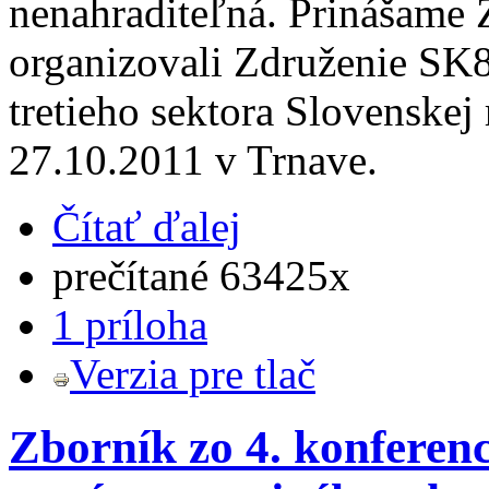
nenahraditeľná. Prinášame 
organizovali Združenie SK8 
tretieho sektora Slovenskej
27.10.2011 v Trnave.
Čítať ďalej
prečítané 63425x
1 príloha
Verzia pre tlač
Zborník zo 4. konferen