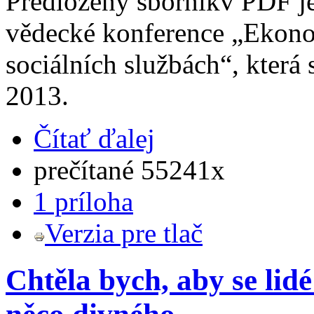
Předložený sborníkv PDF j
vědecké konference „Ekonom
sociálních službách“, která
2013.
Čítať ďalej
prečítané 55241x
1 príloha
Verzia pre tlač
Chtěla bych, aby se lidé